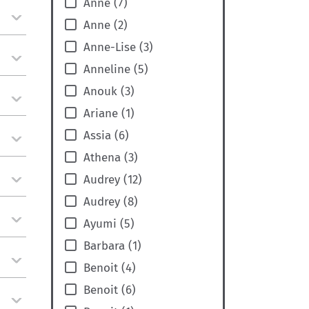
Anne
(
7
)
Anne
(
2
)
Anne-Lise
(
3
)
Anneline
(
5
)
Anouk
(
3
)
Ariane
(
1
)
Assia
(
6
)
Athena
(
3
)
Audrey
(
12
)
Audrey
(
8
)
Ayumi
(
5
)
Barbara
(
1
)
Benoit
(
4
)
Benoit
(
6
)