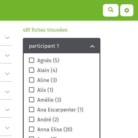
481
fiches trouvées
participant 1
Agnès
(
5
)
Alain
(
4
)
Aline
(
3
)
Alix
(
1
)
Amélie
(
3
)
Ana Escarpenter
(
1
)
André
(
2
)
Anna Elisa
(
20
)