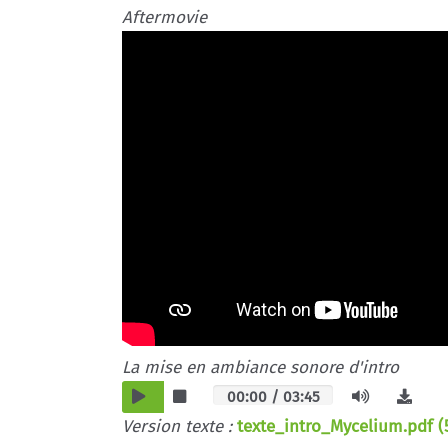
Aftermovie
La mise en ambiance sonore d'intro
00:00
/
03:45
Version texte :
texte_intro_Mycelium.pdf (