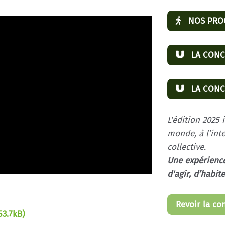
NOS PROC
LA CONC
LA CONCE
L'édition 2025 
monde, à l’inte
collective.
Une expérience
d'agir, d’habit
Revoir la co
53.7kB)