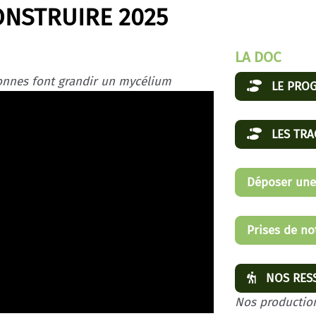
ONSTRUIRE 2025
LA DOC
onnes font grandir un mycélium
LE PROG
LES TRAC
Déposer une 
Prises de no
NOS RESS
Nos productio