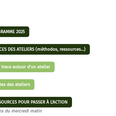
RAMME 2025
ES DES ATELIERS (méthodos, ressources...)
trace autour d'un atelier
tes des ateliers
OURCES POUR PASSER À L'ACTION
ns du mercredi matin