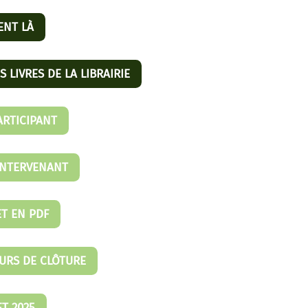
ENT LÀ
S LIVRES DE LA LIBRAIRIE
ARTICIPANT
'INTERVENANT
T EN PDF
URS DE CLÔTURE
T 2025