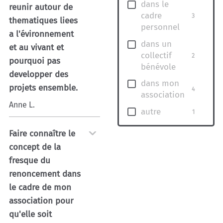
dans le
reunir autour de
cadre
3
thematiques liees
personnel
a l'évironnement
dans un
et au vivant et
collectif
2
pourquoi pas
bénévole
developper des
dans mon
projets ensemble.
4
association
Anne L.
autre
1
Faire connaître le
concept de la
fresque du
renoncement dans
le cadre de mon
association pour
qu'elle soit