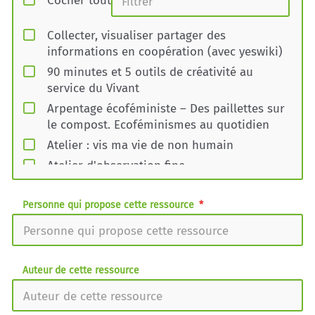
Cocher tout
Collecter, visualiser partager des
informations en coopération (avec yeswiki)
90 minutes et 5 outils de créativité au
service du Vivant
Arpentage écoféministe – Des paillettes sur
le compost. Ecoféminismes au quotidien
Atelier : vis ma vie de non humain
Atelier d'observation fine
Cartographier pour mettre en récit une
expérience
Personne qui propose cette ressource
Cartographier son écosystème : humains et
vivants en réseau
Comment explorer les dynamiques du
Auteur de cette ressource
vivant par les constellations systémiques ?
Comment intégrer la robustesse (et du
vivant) dans l'immobilier ?