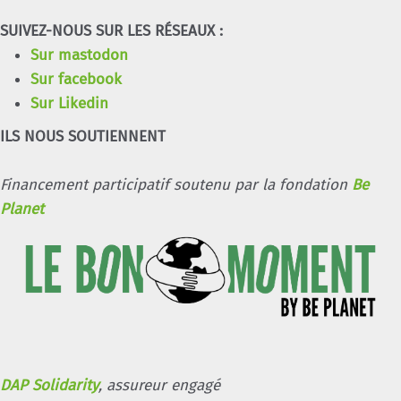
Vies à vies
SUIVEZ-NOUS SUR LES RÉSEAUX :
École du dehors : renouer avec notre
Sur mastodon
territoire d’apprentissage.
Sur facebook
Écouter le vivant – Initiation au Travail qui
Sur Likedin
relie
ILS NOUS SOUTIENNENT
Financement participatif soutenu par la fondation
Be
Planet
DAP Solidarity
, assureur engagé