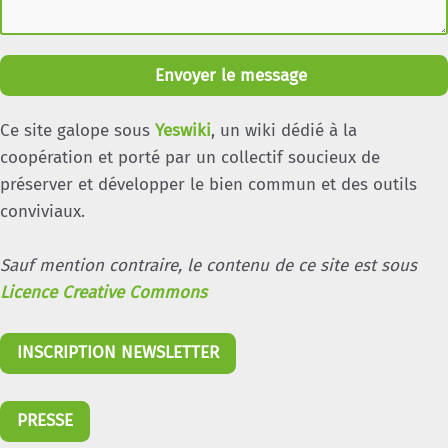
vivant dans l'équation
SAMBRE 2030 : vers une forme juridique
pour la rivière
Envoyer le message
Sauvons les sentiers : participer au
journalisme d’enquête de Médor
Ce site galope sous
Yeswiki
, un wiki dédié à la
Se (re)connecter à la nature pour mieux
coopération et porté par un collectif soucieux de
appréhender un monde contre-nature et
préserver et développer le bien commun et des outils
contre notre nature.
conviviaux.
Se relier au vivant, tisser le lien avec le
monde
Sauf mention contraire, le contenu de ce site est sous
Solidarité et santé : réduction des inégalités
Licence Creative Commons
sociales en santé
Tisser des liens entre vivants
INSCRIPTION NEWSLETTER
Un collectif est un système vivant ! Qu'a-t-il
à me dire?
Vagabondage poétique, se connecter au
PRESSE
vivant en poésie.