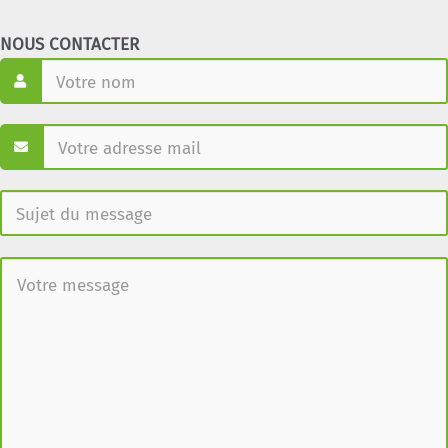
nos projets
NOUS CONTACTER
Les sons et nos capacités auditives
METABLOB : un podcast d'enquête qui
questionne la place des arts dans
l’éducation aux transitions
Musique des plantes ou comment
(ré)apprendre à écouter l'infiniment discret
Notre peau, nos tissus : frontières qui
séparent, frontières qui relient ?
Orchestre des oiseaux (1h45 d'atelier)
Organiser un micro parlement des vivants à
l'échelle de sa collectivité
POCHECO ou comment intégrer le vivant
dans un processus économique
Qu’est ce qui se joue dans le système «
Vivant.e.s et ressource en eau ?
Robustesse et santé commune : ramener le