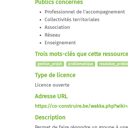
Publics concernés
Professionnel de l'accompagnement
Collectivités territoriales
Association
Réseau
Enseignement
Trois mots-clés que cette ressource
gestion_projet
problematique
resoluton_probl
Type de licence
Licence ouverte
Adresse URL
https://co-construire.be/wakka.php?wiki=
Description
Permet de faire répondre un groupe à un