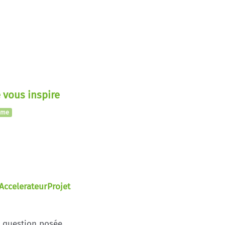
 vous inspire
eme
AccelerateurProjet
e question posée