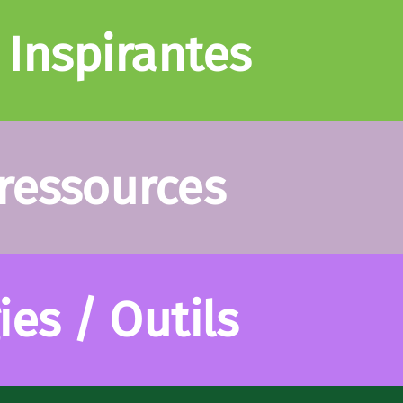
 Inspirantes
 ressources
es / Outils