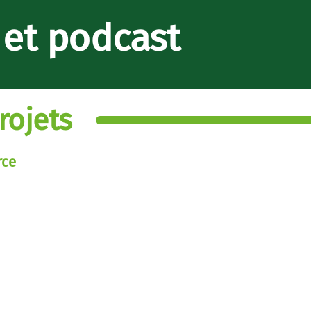
s et podcast
rojets
rce