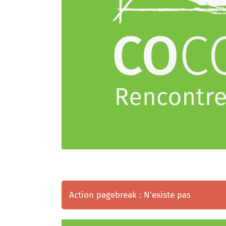
Action pagebreak : N'existe pas