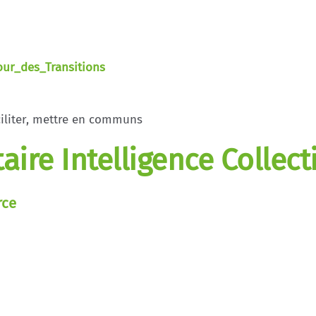
our_des_Transitions
ciliter, mettre en communs
aire Intelligence Collect
rce