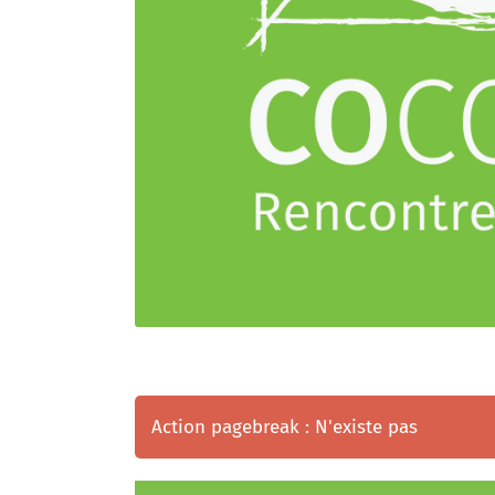
Action pagebreak : N'existe pas