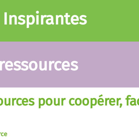
 Inspirantes
 ressources
urces pour coopérer, faci
rce