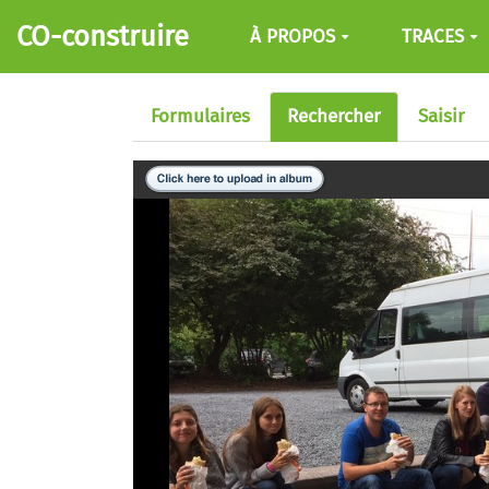
Aller au contenu principal
CO-construire
À PROPOS
TRACES
Formulaires
Rechercher
Saisir