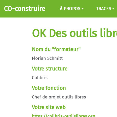
Aller au contenu principal
CO-construire
À PROPOS
TRACES
OK Des outils lib
Nom du "formateur"
Florian Schmitt
Votre structure
Colibris
Votre fonction
Chef de projet outils libres
Votre site web
https://colibris-outilslibres.org