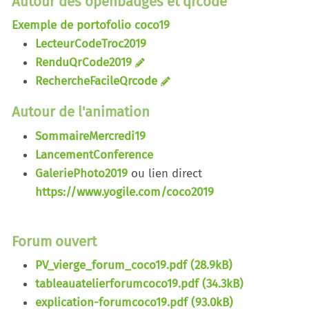
Autour des openbadges et qrcode
Exemple de portofolio coco19
LecteurCodeTroc2019
RenduQrCode2019
RechercheFacileQrcode
Autour de l'animation
SommaireMercredi19
LancementConference
GaleriePhoto2019
ou lien direct
https://www.yogile.com/coco2019
Forum ouvert
PV_vierge_forum_coco19.pdf (28.9kB)
tableauatelierforumcoco19.pdf (34.3kB)
explication-forumcoco19.pdf (93.0kB)