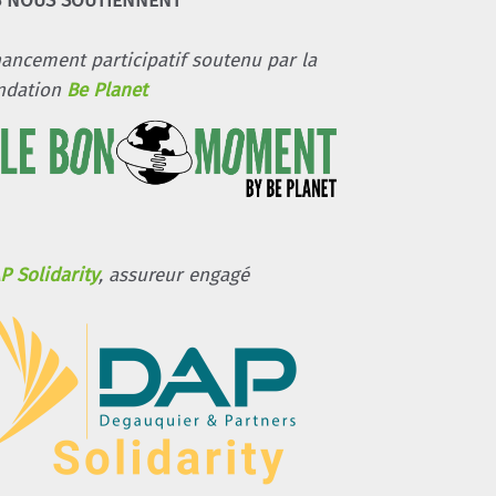
S NOUS SOUTIENNENT
nancement participatif soutenu par la
ndation
Be Planet
P Solidarity
, assureur engagé