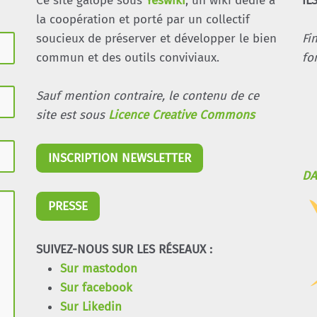
Ce site galope sous
Yeswiki
, un wiki dédié à
IL
la coopération et porté par un collectif
soucieux de préserver et développer le bien
Fi
commun et des outils conviviaux.
fo
Sauf mention contraire, le contenu de ce
site est sous
Licence Creative Commons
INSCRIPTION NEWSLETTER
DA
PRESSE
SUIVEZ-NOUS SUR LES RÉSEAUX :
Sur mastodon
Sur facebook
Sur Likedin