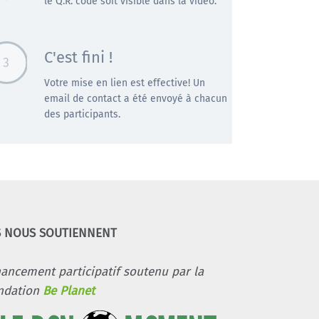
le Q.R. code soit visible dans la vidéo.
C'est fini !
3
Votre mise en lien est effective! Un
email de contact a été envoyé à chacun
des participants.
S NOUS SOUTIENNENT
nancement participatif soutenu par la
ndation
Be Planet