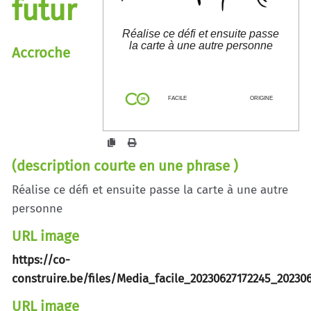
futur
Réalise ce défi et ensuite passe
la carte à une autre personne
Accroche
co-construire.be/?
JeMEcrisUneLettreDansLeFut
ur
FACILE
ORIGINE
(description courte en une phrase )
Réalise ce défi et ensuite passe la carte à une autre
personne
URL image
https://co-
construire.be/files/Media_facile_20230627172245_20230
URL image