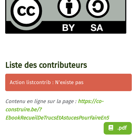
Liste des contributeurs
Action listcontrib : N'existe pas
Contenu en ligne sur la page :
https://co-
construire.be/?
EbookRecueilDeTrucsEtAstucesPourFaireEn5
.pdf