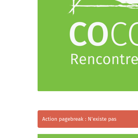
Action pagebreak : N'existe pas