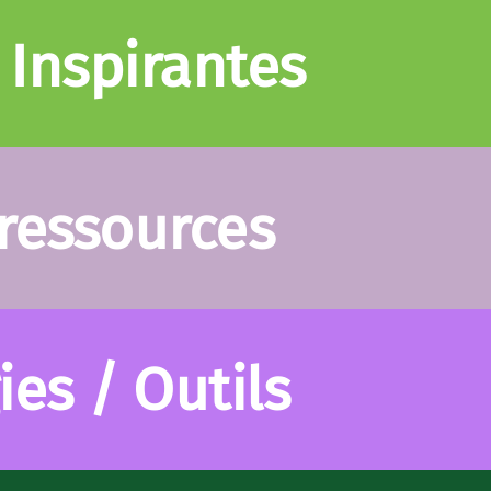
 Inspirantes
 ressources
es / Outils