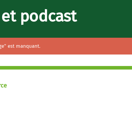
s et podcast
ge" est manquant.
rce