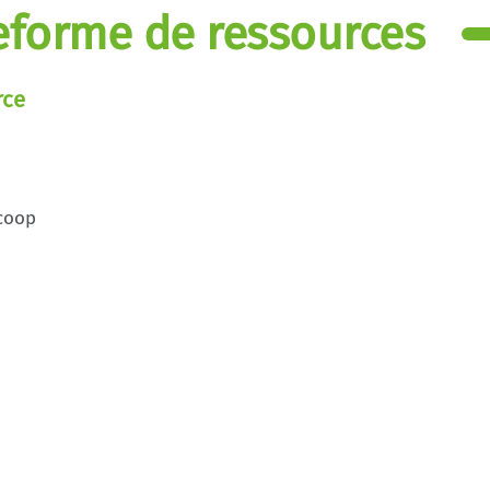
eforme de ressources
rce
acoop