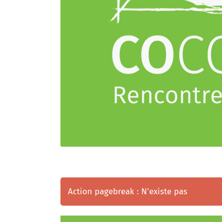
Action pagebreak : N'existe pas