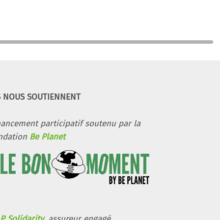
S NOUS SOUTIENNENT
nancement participatif soutenu par la
ndation
Be Planet
P Solidarity
, assureur engagé