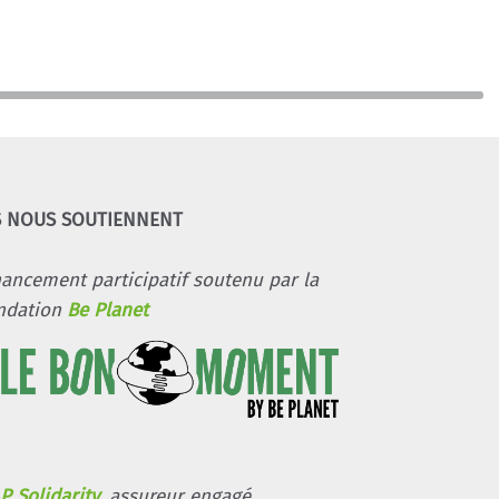
S NOUS SOUTIENNENT
nancement participatif soutenu par la
ndation
Be Planet
P Solidarity
, assureur engagé