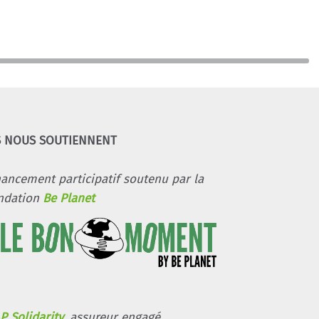
S NOUS SOUTIENNENT
nancement participatif soutenu par la
ndation
Be Planet
P Solidarity
, assureur engagé