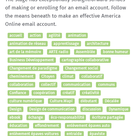
of making or enrolling for an email account. Follow
the means beneath to make an effective America
Online email account.
accueil
action
agilité
animation
animation de réseau
apprentissage
architecture
art de la mémoire
ARTE radio
Assemblée
bonne humeur
Business Développement
cartographie collaborative
Changement de paradigme
Changement social
cheminement
Citoyen
climat
collaboratif
collaboration
collectif
communication
communs
Confiance
coopération
créatif
créativité
culture numérique
Culture.Wapi
débutant
Décalée
Design
Design de communication
discussion
Dynamique
ebook
échange
éco-responsabilité
écriture partagée
éducation
effondrement
enlèvement épaves auto
enlèvement épaves voitures
entraide
épaviste