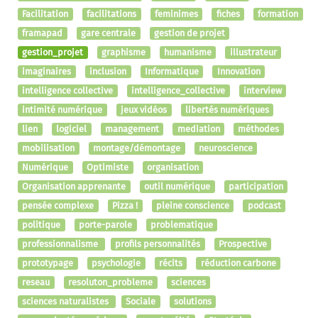
Facilitation
facilitations
feminimes
fiches
formation
framapad
gare centrale
gestion de projet
gestion_projet
graphisme
humanisme
illustrateur
imaginaires
inclusion
Informatique
Innovation
intelligence collective
intelligence_collective
interview
intimité numérique
jeux vidéos
libertés numériques
lien
logiciel
management
mediation
méthodes
mobilisation
montage/démontage
neuroscience
Numérique
Optimiste
organisation
Organisation apprenante
outil numérique
participation
pensée complexe
Pizza !
pleine conscience
podcast
politique
porte-parole
problematique
professionnalisme
profils personnalités
Prospective
prototypage
psychologie
récits
réduction carbone
reseau
resoluton_probleme
sciences
sciences naturalistes
Sociale
solutions