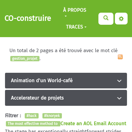
Aller au contenu principal
À PROPOS
CO-construire
TRACES
Un total de 2 pages a été trouvé avec le mot clé
.
gestion_projet
Animation d'un World-café
Accelerateur de projets
Filtrer :
#hack
#knoryek
Create an AOL Email Account
The most effective method to
The stage has exceptionally straightforward strides