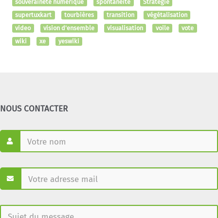
souveraineté numérique
spontanéité
Stratégie
supertuxkart
tourbières
transition
végétalisation
video
vision d'ensemble
visualisation
voile
vote
wiki
xe
yeswiki
NOUS CONTACTER