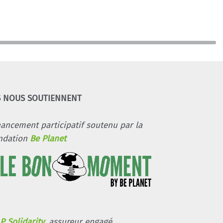
S NOUS SOUTIENNENT
nancement participatif soutenu par la
ndation
Be Planet
P Solidarity
, assureur engagé