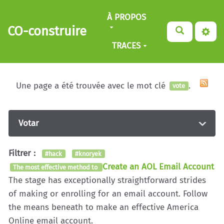
Aller au contenu principal
À PROPOS
CO-construire
TRACES
Une page a été trouvée avec le mot clé
.
vote
Votar
Filtrer :
#hack
#knoryek
Create an AOL Email Account
The most effective method to
The stage has exceptionally straightforward strides
of making or enrolling for an email account. Follow
the means beneath to make an effective America
Online email account.