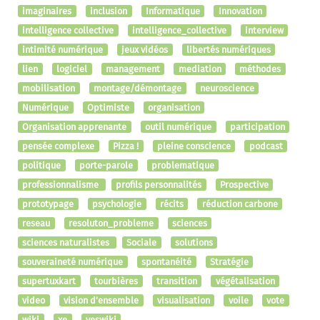
imaginaires
inclusion
Informatique
Innovation
intelligence collective
intelligence_collective
interview
intimité numérique
jeux vidéos
libertés numériques
lien
logiciel
management
mediation
méthodes
mobilisation
montage/démontage
neuroscience
Numérique
Optimiste
organisation
Organisation apprenante
outil numérique
participation
pensée complexe
Pizza !
pleine conscience
podcast
politique
porte-parole
problematique
professionnalisme
profils personnalités
Prospective
prototypage
psychologie
récits
réduction carbone
reseau
resoluton_probleme
sciences
sciences naturalistes
Sociale
solutions
souveraineté numérique
spontanéité
Stratégie
supertuxkart
tourbières
transition
végétalisation
video
vision d'ensemble
visualisation
voile
vote
wiki
xe
yeswiki