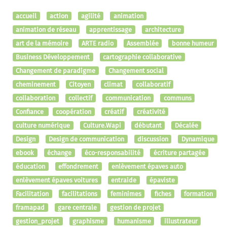
accueil
action
agilité
animation
animation de réseau
apprentissage
architecture
art de la mémoire
ARTE radio
Assemblée
bonne humeur
Business Développement
cartographie collaborative
Changement de paradigme
Changement social
cheminement
Citoyen
climat
collaboratif
collaboration
collectif
communication
communs
Confiance
coopération
créatif
créativité
culture numérique
Culture.Wapi
débutant
Décalée
Design
Design de communication
discussion
Dynamique
ebook
échange
éco-responsabilité
écriture partagée
éducation
effondrement
enlèvement épaves auto
enlèvement épaves voitures
entraide
épaviste
Facilitation
facilitations
feminimes
fiches
formation
framapad
gare centrale
gestion de projet
gestion_projet
graphisme
humanisme
illustrateur