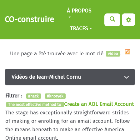
Aller au contenu principal
À PROPOS
CO-construire
TRACES
Une page a été trouvée avec le mot clé
.
video
Vidéos de Jean-Michel Cornu
Filtrer :
#hack
#knoryek
Create an AOL Email Account
The most effective method to
The stage has exceptionally straightforward strides
of making or enrolling for an email account. Follow
the means beneath to make an effective America
Online email account.