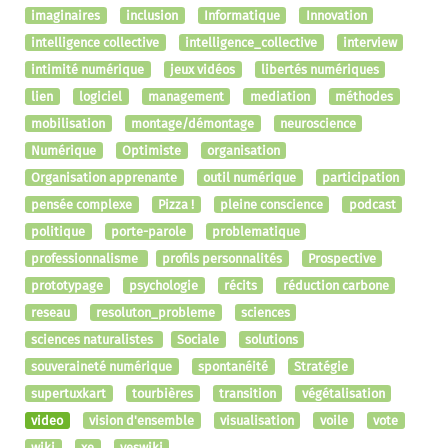
imaginaires
inclusion
Informatique
Innovation
intelligence collective
intelligence_collective
interview
intimité numérique
jeux vidéos
libertés numériques
lien
logiciel
management
mediation
méthodes
mobilisation
montage/démontage
neuroscience
Numérique
Optimiste
organisation
Organisation apprenante
outil numérique
participation
pensée complexe
Pizza !
pleine conscience
podcast
politique
porte-parole
problematique
professionnalisme
profils personnalités
Prospective
prototypage
psychologie
récits
réduction carbone
reseau
resoluton_probleme
sciences
sciences naturalistes
Sociale
solutions
souveraineté numérique
spontanéité
Stratégie
supertuxkart
tourbières
transition
végétalisation
video
vision d'ensemble
visualisation
voile
vote
wiki
xe
yeswiki