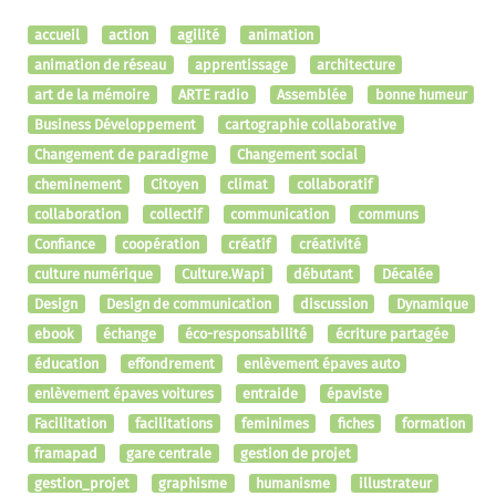
accueil
action
agilité
animation
animation de réseau
apprentissage
architecture
art de la mémoire
ARTE radio
Assemblée
bonne humeur
Business Développement
cartographie collaborative
Changement de paradigme
Changement social
cheminement
Citoyen
climat
collaboratif
collaboration
collectif
communication
communs
Confiance
coopération
créatif
créativité
culture numérique
Culture.Wapi
débutant
Décalée
Design
Design de communication
discussion
Dynamique
ebook
échange
éco-responsabilité
écriture partagée
éducation
effondrement
enlèvement épaves auto
enlèvement épaves voitures
entraide
épaviste
Facilitation
facilitations
feminimes
fiches
formation
framapad
gare centrale
gestion de projet
gestion_projet
graphisme
humanisme
illustrateur