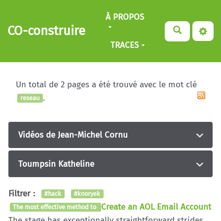
Aller au contenu principal
À PROPOS
CO-construire
TRACES
Un total de 2 pages a été trouvé avec le mot clé
.
reseau
Vidéos de Jean-Michel Cornu
Toumpsin Katheline
Filtrer :
#hack
#knoryek
Create an AOL Email Account
The most effective method to
The stage has exceptionally straightforward strides