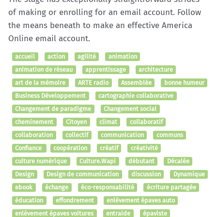
of making or enrolling for an email account. Follow
the means beneath to make an effective America
Online email account.
accueil
action
agilité
animation
animation de réseau
apprentissage
architecture
art de la mémoire
ARTE radio
Assemblée
bonne humeur
Business Développement
cartographie collaborative
Changement de paradigme
Changement social
cheminement
Citoyen
climat
collaboratif
collaboration
collectif
communication
communs
Confiance
coopération
créatif
créativité
culture numérique
Culture.Wapi
débutant
Décalée
Design
Design de communication
discussion
Dynamique
ebook
échange
éco-responsabilité
écriture partagée
éducation
effondrement
enlèvement épaves auto
enlèvement épaves voitures
entraide
épaviste