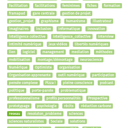
Facilitation
facilitations
feminimes
fiches
formation
framapad
gare centrale
gestion de projet
gestion_projet
graphisme
humanisme
illustrateur
imaginaires
inclusion
Informatique
Innovation
intelligence collective
intelligence_collective
interview
intimité numérique
jeux vidéos
libertés numériques
lien
logiciel
management
mediation
méthodes
mobilisation
montage/démontage
neuroscience
Numérique
Optimiste
organisation
Organisation apprenante
outil numérique
participation
pensée complexe
Pizza !
pleine conscience
podcast
politique
porte-parole
problematique
professionnalisme
profils personnalités
Prospective
prototypage
psychologie
récits
réduction carbone
reseau
resoluton_probleme
sciences
sciences naturalistes
Sociale
solutions