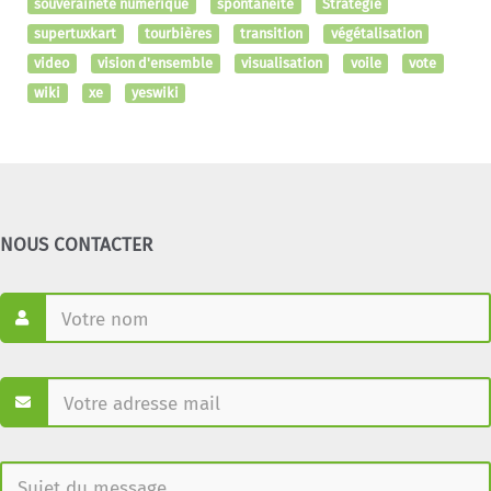
souveraineté numérique
spontanéité
Stratégie
supertuxkart
tourbières
transition
végétalisation
video
vision d'ensemble
visualisation
voile
vote
wiki
xe
yeswiki
NOUS CONTACTER