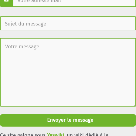
Envoyer le message
Ce site galope sous
Yeswiki
, un wiki dédié à la