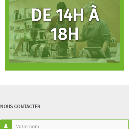
DE 14H À
18H
INSTALLATION
ET TIERS LIEUX
ESPACE DE
NOUS CONTACTER
TRAVAIL
OUVERT