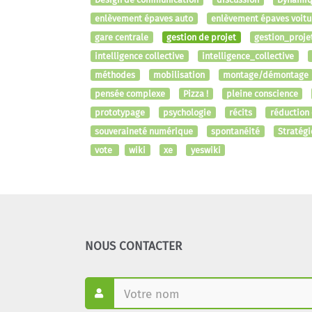
enlèvement épaves auto
enlèvement épaves voitu
gare centrale
gestion de projet
gestion_proje
intelligence collective
intelligence_collective
méthodes
mobilisation
montage/démontage
pensée complexe
Pizza !
pleine conscience
prototypage
psychologie
récits
réduction
souveraineté numérique
spontanéité
Stratégi
vote
wiki
xe
yeswiki
NOUS CONTACTER