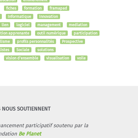
fiches
formation
framapad
Informatique
Innovation
lien
logiciel
management
mediation
tion apprenante
outil numérique
participation
alisme
profils personnalités
Prospective
listes
Sociale
solutions
vision d'ensemble
visualisation
voile
S NOUS SOUTIENNENT
nancement participatif soutenu par la
ndation
Be Planet