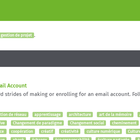
.
gestion de projet
ail Account
rd strides of making or enrolling for an email account. 
tion de réseau
apprentissage
architecture
art de la mémoire
ive
Changement de paradigme
Changement social
cheminement
nce
coopération
créatif
créativité
culture numérique
Cultur
que
ebook
échange
éco-responsabilité
écriture partagée
é