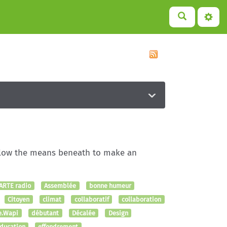
Follow the means beneath to make an
ARTE radio
Assemblée
bonne humeur
Citoyen
climat
collaboratif
collaboration
e.Wapi
débutant
Décalée
Design
ducation
effondrement