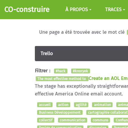
Aller au contenu principal
CO-construire
À PROPOS
TRACES
Une page a été trouvée avec le mot clé
Trello
Filtrer :
#hack
#knoryek
Create an AOL Em
The most effective method to
The stage has exceptionally straightforwa
effective America Online email account.
accueil
action
agilité
animation
anima
Business Développement
cartographie collaborat
collectif
communication
communs
Confia
Design de communication
discussion
Dynami