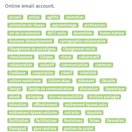
Online email account.
accueil
action
agilité
animation
animation de réseau
apprentissage
architecture
art de la mémoire
ARTE radio
Assemblée
bonne humeur
Business Développement
cartographie collaborative
Changement de paradigme
Changement social
cheminement
Citoyen
climat
collaboratif
collaboration
collectif
communication
communs
Confiance
coopération
créatif
créativité
culture numérique
Culture.Wapi
débutant
Décalée
Design
Design de communication
discussion
Dynamique
ebook
échange
éco-responsabilité
écriture partagée
éducation
effondrement
enlèvement épaves auto
enlèvement épaves voitures
entraide
épaviste
Facilitation
facilitations
feminimes
fiches
formation
framapad
gare centrale
gestion de projet