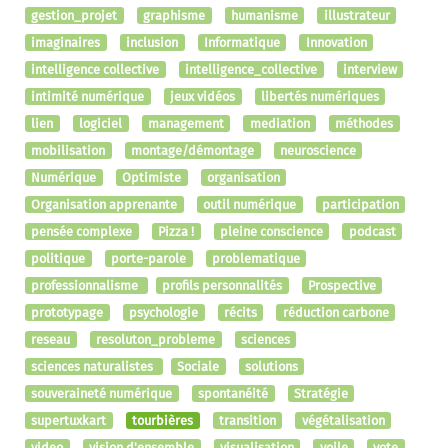
gestion_projet
graphisme
humanisme
illustrateur
imaginaires
inclusion
Informatique
Innovation
intelligence collective
intelligence_collective
interview
intimité numérique
jeux vidéos
libertés numériques
lien
logiciel
management
mediation
méthodes
mobilisation
montage/démontage
neuroscience
Numérique
Optimiste
organisation
Organisation apprenante
outil numérique
participation
pensée complexe
Pizza !
pleine conscience
podcast
politique
porte-parole
problematique
professionnalisme
profils personnalités
Prospective
prototypage
psychologie
récits
réduction carbone
reseau
resoluton_probleme
sciences
sciences naturalistes
Sociale
solutions
souveraineté numérique
spontanéité
Stratégie
supertuxkart
tourbières
transition
végétalisation
video
vision d'ensemble
visualisation
voile
vote