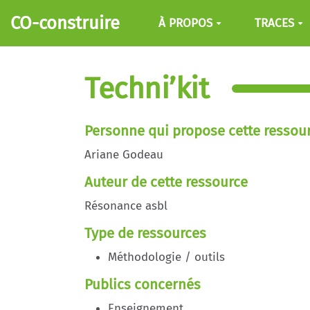
Aller au contenu principal
CO-construire
À PROPOS
TRACES
Techni’kit
Personne qui propose cette ressou
Ariane Godeau
Auteur de cette ressource
Résonance asbl
Type de ressources
Méthodologie / outils
Publics concernés
Enseignement