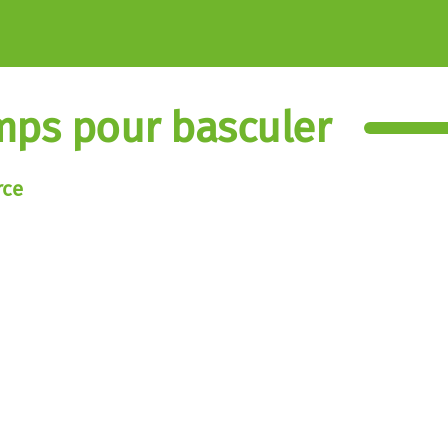
emps pour basculer
rce