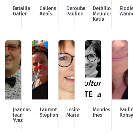
Bataille
Callens
Deroubaix
Dethilloy
Elodi
Gatien
Anaïs
Pauline
Meunier
Wann
Katia
Jeannas
Laurent
Lesire
Mendes
Pauli
Jean-
Stéphanie
Marie
Inês
Rons
Yves