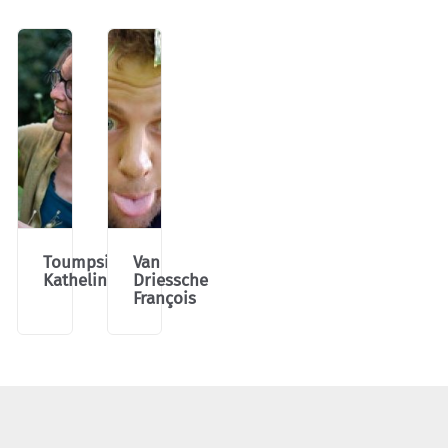
Toumpsin
Van
Katheline
Driessche
François