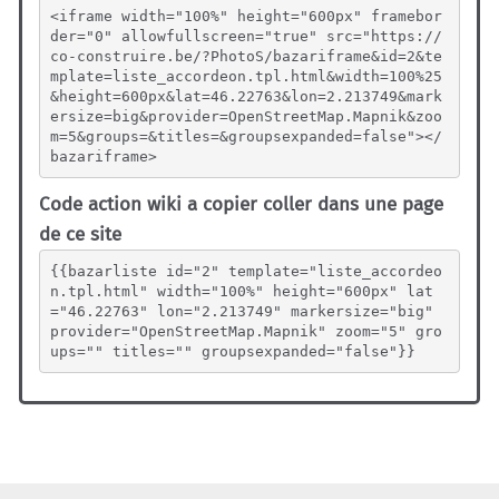
<iframe width="100%" height="600px" framebor
der="0" allowfullscreen="true" src="https://
co-construire.be/?PhotoS/bazariframe&id=2&te
mplate=liste_accordeon.tpl.html&width=100%25
&height=600px&lat=46.22763&lon=2.213749&mark
ersize=big&provider=OpenStreetMap.Mapnik&zoo
m=5&groups=&titles=&groupsexpanded=false"></
bazariframe>
Code action wiki a copier coller dans une page
de ce site
{{bazarliste id="2" template="liste_accordeo
n.tpl.html" width="100%" height="600px" lat
="46.22763" lon="2.213749" markersize="big" 
provider="OpenStreetMap.Mapnik" zoom="5" gro
ups="" titles="" groupsexpanded="false"}}