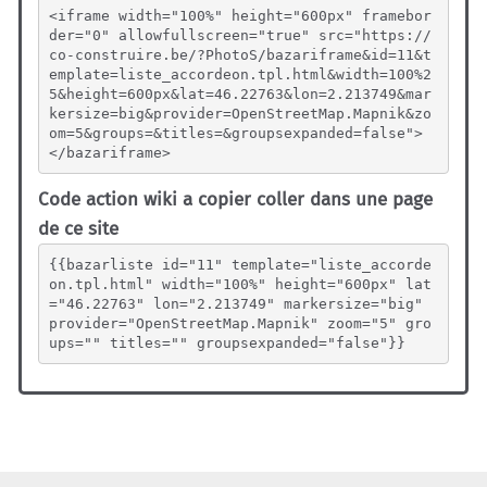
<iframe width="100%" height="600px" framebor
der="0" allowfullscreen="true" src="https://
co-construire.be/?PhotoS/bazariframe&id=11&t
emplate=liste_accordeon.tpl.html&width=100%2
5&height=600px&lat=46.22763&lon=2.213749&mar
kersize=big&provider=OpenStreetMap.Mapnik&zo
om=5&groups=&titles=&groupsexpanded=false">
</bazariframe>
Code action wiki a copier coller dans une page
de ce site
{{bazarliste id="11" template="liste_accorde
on.tpl.html" width="100%" height="600px" lat
="46.22763" lon="2.213749" markersize="big" 
provider="OpenStreetMap.Mapnik" zoom="5" gro
ups="" titles="" groupsexpanded="false"}}