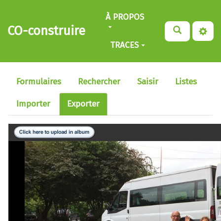
Aller au contenu principal
À PROPOS
CO-construire
TRACES
Formulaires
Rechercher
Saisir
Listes
Importer
Exporter