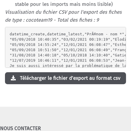
stable pour les imports mais moins lisible)
Visualisation du fichier CSV pour l'export des fiches
de type : cocoteam19 - Total des fiches : 9
datetime_create,datetime_latest,"PrÃ©nom - nom *","V
"05/09/2018 10:40:35","03/02/2021 00:19:19","Elodie 
"05/09/2018 14:55:24","12/01/2021 06:08:47","Esther 
"05/09/2018 10:51:50","12/01/2021 06:08:49","Françoi
"31/08/2018 14:40:18","05/10/2018 14:10:40","Gatien 
"12/07/2019 10:46:11","12/01/2021 06:08:53","Jean-Yv
Je suis aussi intéressé par la problématique de la r
"03/09/2018 14:33:14","12/01/2021 06:08:54","Pauline
"07/09/2018 12:17:12","12/01/2021 06:08:56","Philipp
Télécharger le fichier d'export au format csv
Développer la thématique de l'éducation en général e
"18/09/2018 19:07:24","12/01/2021 06:08:58","Sabine 
NOUS CONTACTER