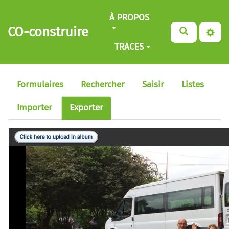
Aller au contenu principal
À PROPOS
CO-construire
TRACES
Formulaires
Rechercher
Saisir
Listes
Importer
Exporter