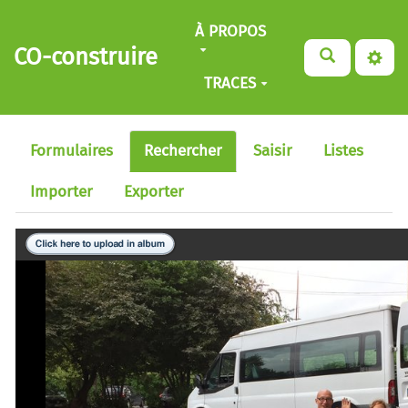
Aller au contenu principal
À PROPOS
CO-construire
TRACES
Formulaires
Rechercher
Saisir
Listes
Importer
Exporter