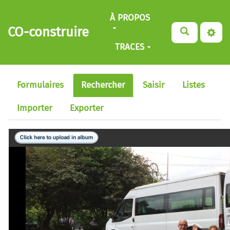
Aller au contenu principal
À PROPOS
CO-construire
TRACES
Formulaires
Rechercher
Saisir
Listes
Importer
Exporter