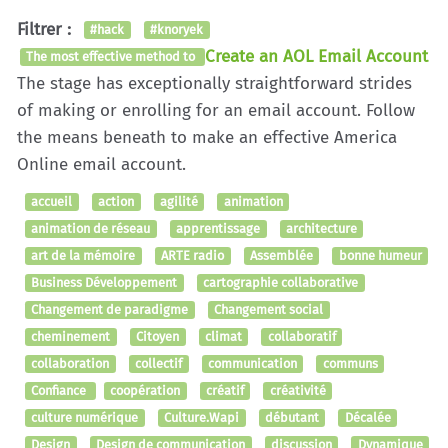
Filtrer :
#hack
#knoryek
Create an AOL Email Account
The most effective method to
The stage has exceptionally straightforward strides
of making or enrolling for an email account. Follow
the means beneath to make an effective America
Online email account.
accueil
action
agilité
animation
animation de réseau
apprentissage
architecture
art de la mémoire
ARTE radio
Assemblée
bonne humeur
Business Développement
cartographie collaborative
Changement de paradigme
Changement social
cheminement
Citoyen
climat
collaboratif
collaboration
collectif
communication
communs
Confiance
coopération
créatif
créativité
culture numérique
Culture.Wapi
débutant
Décalée
Design
Design de communication
discussion
Dynamique