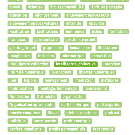
ebook
échange
éco-responsabilité
écriture partagée
éducation
effondrement
enlèvement épaves auto
enlèvement épaves voitures
entraide
épaviste
Facilitation
facilitations
feminimes
fiches
formation
framapad
gare centrale
gestion de projet
gestion_projet
graphisme
humanisme
illustrateur
imaginaires
inclusion
Informatique
Innovation
intelligence collective
intelligence_collective
interview
intimité numérique
jeux vidéos
libertés numériques
lien
logiciel
management
mediation
méthodes
mobilisation
montage/démontage
neuroscience
Numérique
Optimiste
organisation
Organisation apprenante
outil numérique
participation
pensée complexe
Pizza !
pleine conscience
podcast
politique
porte-parole
problematique
professionnalisme
profils personnalités
Prospective