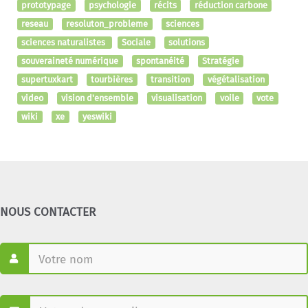
prototypage
psychologie
récits
réduction carbone
reseau
resoluton_probleme
sciences
sciences naturalistes
Sociale
solutions
souveraineté numérique
spontanéité
Stratégie
supertuxkart
tourbières
transition
végétalisation
video
vision d'ensemble
visualisation
voile
vote
wiki
xe
yeswiki
NOUS CONTACTER