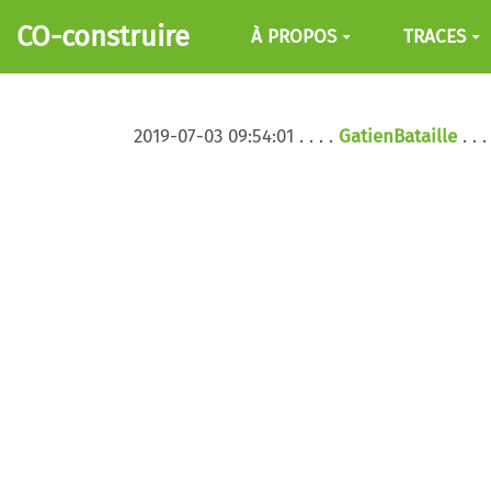
Aller au contenu principal
CO-construire
À PROPOS
TRACES
2019-07-03 09:54:01 . . . .
GatienBataille
. .