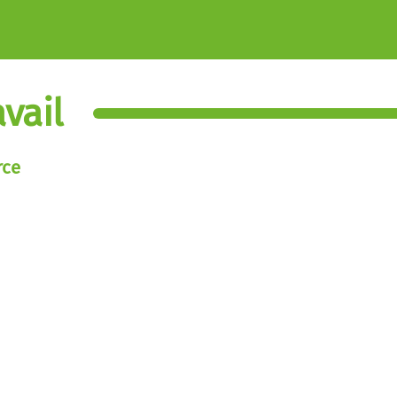
vail
rce