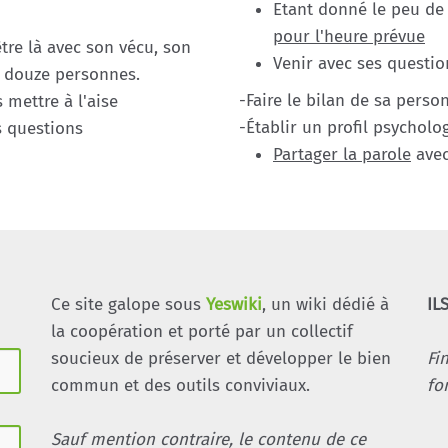
Etant donné le peu de
pour l'heure prévue
tre là avec son vécu, son
Venir avec ses questi
ec douze personnes.
-Faire le bilan de sa perso
s mettre à l'aise
-Établir un profil psycholo
rs questions
Partager la parole
avec
Ce site galope sous
Yeswiki
, un wiki dédié à
IL
la coopération et porté par un collectif
soucieux de préserver et développer le bien
Fi
commun et des outils conviviaux.
fo
Sauf mention contraire, le contenu de ce