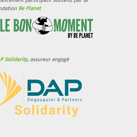
nancement participatif soutenu par la
ndation
Be Planet
P Solidarity
, assureur engagé