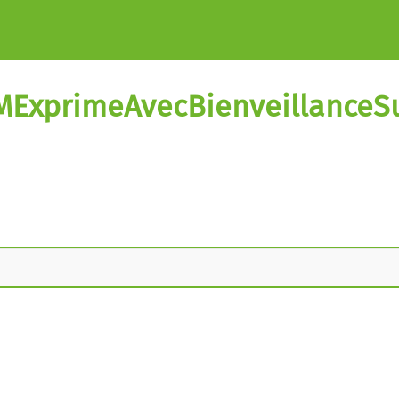
JeMExprimeAvecBienveillance