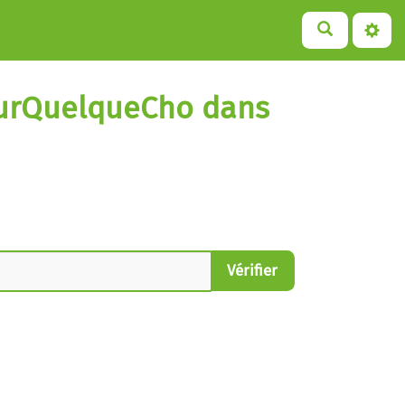
SurQuelqueCho dans
Vérifier