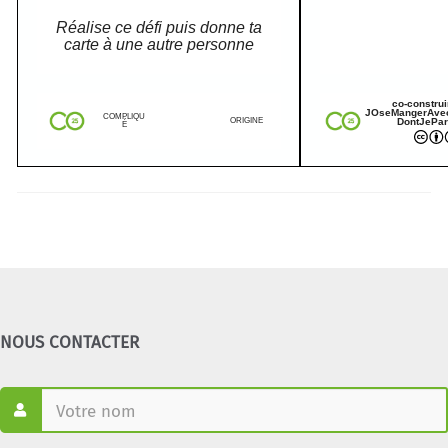
Réalise ce défi puis donne ta
carte à une autre personne
co-construi
JOseMangerAve
COMPLIQU
DontJePar
ORIGINE
É
NOUS CONTACTER