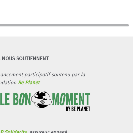
S NOUS SOUTIENNENT
nancement participatif soutenu par la
ndation
Be Planet
P Solidarity
, assureur engagé