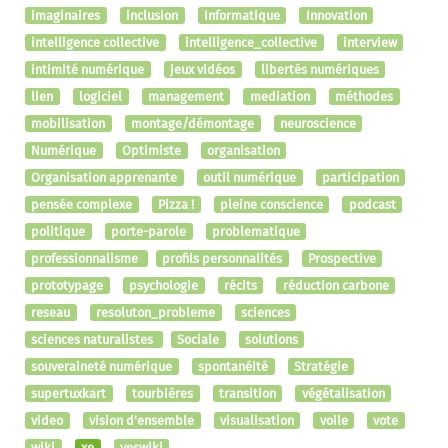
imaginaires
inclusion
Informatique
Innovation
intelligence collective
intelligence_collective
interview
intimité numérique
jeux vidéos
libertés numériques
lien
logiciel
management
mediation
méthodes
mobilisation
montage/démontage
neuroscience
Numérique
Optimiste
organisation
Organisation apprenante
outil numérique
participation
pensée complexe
Pizza !
pleine conscience
podcast
politique
porte-parole
problematique
professionnalisme
profils personnalités
Prospective
prototypage
psychologie
récits
réduction carbone
reseau
resoluton_probleme
sciences
sciences naturalistes
Sociale
solutions
souveraineté numérique
spontanéité
Stratégie
supertuxkart
tourbières
transition
végétalisation
video
vision d'ensemble
visualisation
voile
vote
wiki
xe
yeswiki