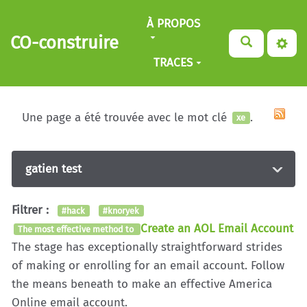
Aller au contenu principal
À PROPOS
CO-construire
TRACES
Une page a été trouvée avec le mot clé
.
xe
gatien test
Filtrer :
#hack
#knoryek
Create an AOL Email Account
The most effective method to
The stage has exceptionally straightforward strides
of making or enrolling for an email account. Follow
the means beneath to make an effective America
Online email account.