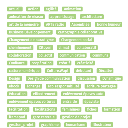
accueil
action
agilité
animation
animation de réseau
apprentissage
architecture
art de la mémoire
ARTE radio
Assemblée
bonne humeur
Business Développement
cartographie collaborative
Changement de paradigme
Changement social
cheminement
Citoyen
climat
collaboratif
collaboration
collectif
communication
communs
Confiance
coopération
créatif
créativité
culture numérique
Culture.Wapi
débutant
Décalée
Design
Design de communication
discussion
Dynamique
ebook
échange
éco-responsabilité
écriture partagée
éducation
effondrement
enlèvement épaves auto
enlèvement épaves voitures
entraide
épaviste
Facilitation
facilitations
feminimes
fiches
formation
framapad
gare centrale
gestion de projet
gestion_projet
graphisme
humanisme
illustrateur