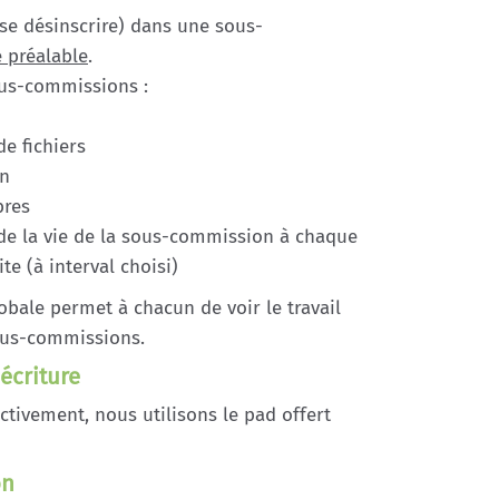
 se désinscrire) dans une sous-
 préalable
.
ous-commissions :
e fichiers
on
bres
 de la vie de la sous-commission à chaque
te (à interval choisi)
obale permet à chacun de voir le travail
sous-commissions.
écriture
ctivement, nous utilisons le pad offert
on