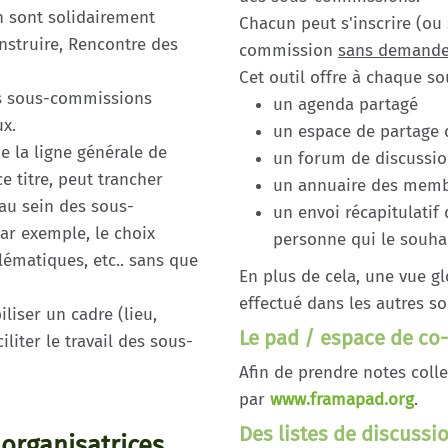
 sont solidairement
Chacun peut s'inscrire (ou
struire, Rencontre des
commission
sans demande
Cet outil offre à chaque s
es sous-commissions
un agenda partagé
ux.
un espace de partage d
e la ligne générale de
un forum de discussi
e titre, peut trancher
un annuaire des mem
 au sein des sous-
un envoi récapitulatif
r exemple, le choix
personne qui le souhai
lématiques, etc.. sans que
En plus de cela, une vue gl
effectué dans les autres 
liser un cadre (lieu,
Le pad / espace de co-
iliter le travail des sous-
Afin de prendre notes colle
par
www.framapad.org
.
Des listes de discussi
organisatrices