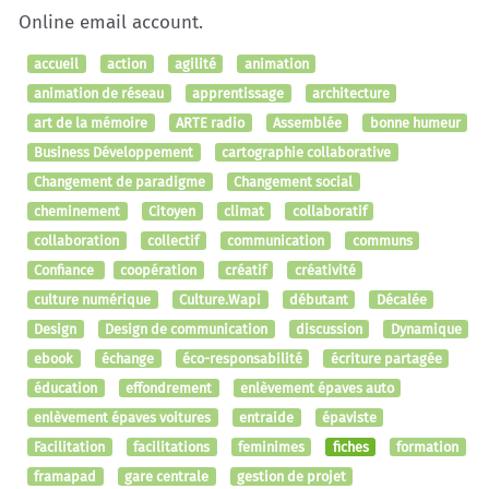
Online email account.
accueil
action
agilité
animation
animation de réseau
apprentissage
architecture
art de la mémoire
ARTE radio
Assemblée
bonne humeur
Business Développement
cartographie collaborative
Changement de paradigme
Changement social
cheminement
Citoyen
climat
collaboratif
collaboration
collectif
communication
communs
Confiance
coopération
créatif
créativité
culture numérique
Culture.Wapi
débutant
Décalée
Design
Design de communication
discussion
Dynamique
ebook
échange
éco-responsabilité
écriture partagée
éducation
effondrement
enlèvement épaves auto
enlèvement épaves voitures
entraide
épaviste
Facilitation
facilitations
feminimes
fiches
formation
framapad
gare centrale
gestion de projet