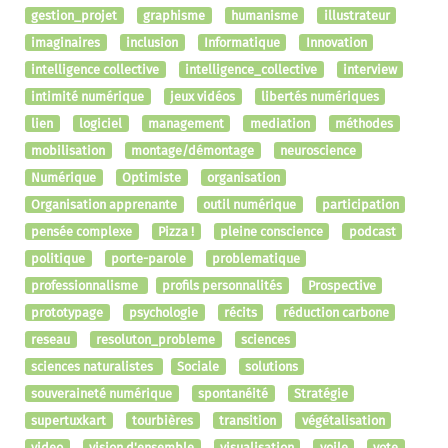
gestion_projet
graphisme
humanisme
illustrateur
imaginaires
inclusion
Informatique
Innovation
intelligence collective
intelligence_collective
interview
intimité numérique
jeux vidéos
libertés numériques
lien
logiciel
management
mediation
méthodes
mobilisation
montage/démontage
neuroscience
Numérique
Optimiste
organisation
Organisation apprenante
outil numérique
participation
pensée complexe
Pizza !
pleine conscience
podcast
politique
porte-parole
problematique
professionnalisme
profils personnalités
Prospective
prototypage
psychologie
récits
réduction carbone
reseau
resoluton_probleme
sciences
sciences naturalistes
Sociale
solutions
souveraineté numérique
spontanéité
Stratégie
supertuxkart
tourbières
transition
végétalisation
video
vision d'ensemble
visualisation
voile
vote