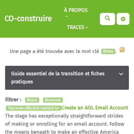
Aller au contenu principal
À PROPOS
CO-construire
TRACES
Une page a été trouvée avec le mot clé
.
fiches
Guide essentiel de la transition et fiches
pratiques
Filtrer :
#hack
#knoryek
Create an AOL Email Account
The most effective method to
The stage has exceptionally straightforward strides
of making or enrolling for an email account. Follow
the means beneath to make an effective America