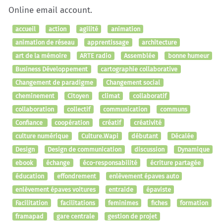
Online email account.
accueil
action
agilité
animation
animation de réseau
apprentissage
architecture
art de la mémoire
ARTE radio
Assemblée
bonne humeur
Business Développement
cartographie collaborative
Changement de paradigme
Changement social
cheminement
Citoyen
climat
collaboratif
collaboration
collectif
communication
communs
Confiance
coopération
créatif
créativité
culture numérique
Culture.Wapi
débutant
Décalée
Design
Design de communication
discussion
Dynamique
ebook
échange
éco-responsabilité
écriture partagée
éducation
effondrement
enlèvement épaves auto
enlèvement épaves voitures
entraide
épaviste
Facilitation
facilitations
feminimes
fiches
formation
framapad
gare centrale
gestion de projet