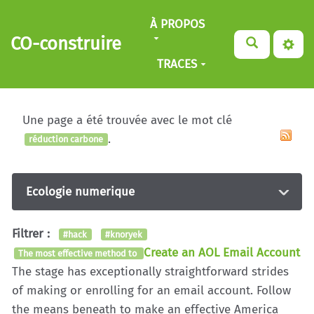
Aller au contenu principal
À PROPOS
CO-construire
TRACES
Une page a été trouvée avec le mot clé
.
réduction carbone
Ecologie numerique
Filtrer :
#hack
#knoryek
Create an AOL Email Account
The most effective method to
The stage has exceptionally straightforward strides
of making or enrolling for an email account. Follow
the means beneath to make an effective America