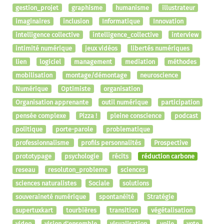
gestion_projet
graphisme
humanisme
illustrateur
imaginaires
inclusion
Informatique
Innovation
intelligence collective
intelligence_collective
interview
intimité numérique
jeux vidéos
libertés numériques
lien
logiciel
management
mediation
méthodes
mobilisation
montage/démontage
neuroscience
Numérique
Optimiste
organisation
Organisation apprenante
outil numérique
participation
pensée complexe
Pizza !
pleine conscience
podcast
politique
porte-parole
problematique
professionnalisme
profils personnalités
Prospective
prototypage
psychologie
récits
réduction carbone
reseau
resoluton_probleme
sciences
sciences naturalistes
Sociale
solutions
souveraineté numérique
spontanéité
Stratégie
supertuxkart
tourbières
transition
végétalisation
video
vision d'ensemble
visualisation
voile
vote