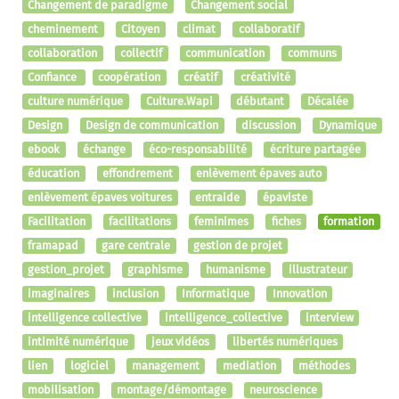
Changement de paradigme
Changement social
cheminement
Citoyen
climat
collaboratif
collaboration
collectif
communication
communs
Confiance
coopération
créatif
créativité
culture numérique
Culture.Wapi
débutant
Décalée
Design
Design de communication
discussion
Dynamique
ebook
échange
éco-responsabilité
écriture partagée
éducation
effondrement
enlèvement épaves auto
enlèvement épaves voitures
entraide
épaviste
Facilitation
facilitations
feminimes
fiches
formation
framapad
gare centrale
gestion de projet
gestion_projet
graphisme
humanisme
illustrateur
imaginaires
inclusion
Informatique
Innovation
intelligence collective
intelligence_collective
interview
intimité numérique
jeux vidéos
libertés numériques
lien
logiciel
management
mediation
méthodes
mobilisation
montage/démontage
neuroscience