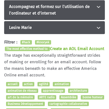
Accompagnez et formez sur l'utilisation de
l'ordinateur et d'internet
Lesire Marie
Filtrer :
#hack
#knoryek
Create an AOL Email Account
The most effective method to
The stage has exceptionally straightforward strides
of making or enrolling for an email account. Follow
the means beneath to make an effective America
Online email account.
accueil
action
agilité
animation
animation de réseau
apprentissage
architecture
art de la mémoire
ARTE radio
Assemblée
bonne humeur
Business Développement
cartographie collaborative