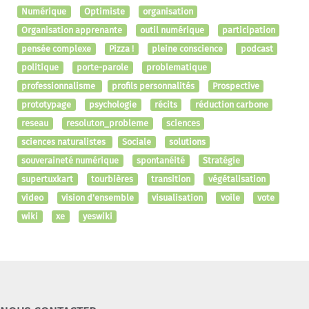
Numérique
Optimiste
organisation
Organisation apprenante
outil numérique
participation
pensée complexe
Pizza !
pleine conscience
podcast
politique
porte-parole
problematique
professionnalisme
profils personnalités
Prospective
prototypage
psychologie
récits
réduction carbone
reseau
resoluton_probleme
sciences
sciences naturalistes
Sociale
solutions
souveraineté numérique
spontanéité
Stratégie
supertuxkart
tourbières
transition
végétalisation
video
vision d'ensemble
visualisation
voile
vote
wiki
xe
yeswiki