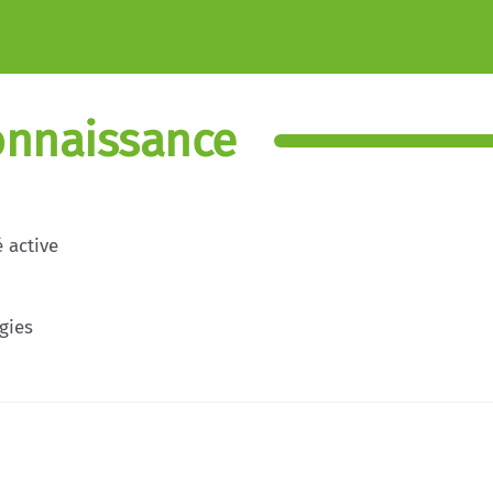
onnaissance
 active
égies